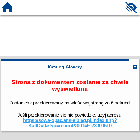
Katalog Główny
Strona z dokumentem zostanie za chwilę
wyświetlona
Zostaniesz przekierowany na właściwą stronę za
6
sekund.
Jeśli przekierowanie się nie powiedzie, użyj adresu:
https://sowa-opac.ans-elblag.pl/index.php?
KatID=0&typ=record&001=El23000510