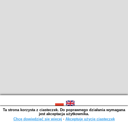
Ta strona korzysta z ciasteczek. Do poprawnego działania wymagana
SOWA OPAC v. 6.11.10 (2026-07-24)
jest akceptacja użytkownika.
Wygenerowano w 0,0030 s.
Chcę dowiedzieć się więcej
∙
Akceptuję użycie ciasteczek